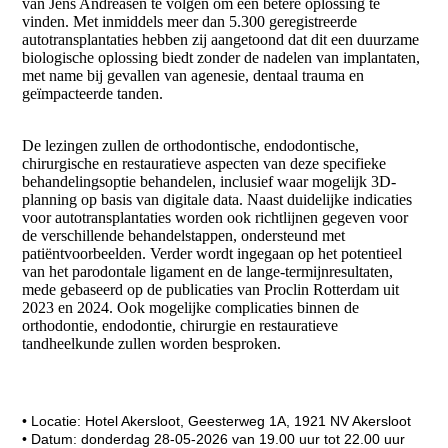
van Jens Andreasen te volgen om een betere oplossing te
vinden. Met inmiddels meer dan 5.300 geregistreerde
autotransplantaties hebben zij aangetoond dat dit een duurzame
biologische oplossing biedt zonder de nadelen van implantaten,
met name bij gevallen van agenesie, dentaal trauma en
geïmpacteerde tanden.
De lezingen zullen de orthodontische, endodontische,
chirurgische en restauratieve aspecten van deze specifieke
behandelingsoptie behandelen, inclusief waar mogelijk 3D-
planning op basis van digitale data. Naast duidelijke indicaties
voor autotransplantaties worden ook richtlijnen gegeven voor
de verschillende behandelstappen, ondersteund met
patiëntvoorbeelden. Verder wordt ingegaan op het potentieel
van het parodontale ligament en de lange-termijnresultaten,
mede gebaseerd op de publicaties van Proclin Rotterdam uit
2023 en 2024. Ook mogelijke complicaties binnen de
orthodontie, endodontie, chirurgie en restauratieve
tandheelkunde zullen worden besproken.
• Locatie: Hotel Akersloot, Geesterweg 1A, 1921 NV Akersloot
• Datum: donderdag 28-05-2026 van 19.00 uur tot 22.00 uur