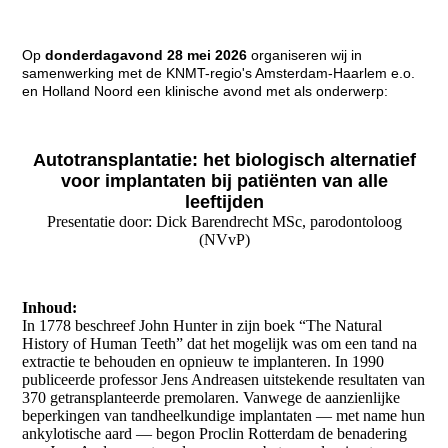
Op
donder
dagavond
28 mei 2026
organiseren wij in
samenwerking met de KNMT-regio's Amsterdam-Haarlem e.o.
en Holland Noord een klinische avond met als onderwerp:
Autotransplantatie: het biologisch alternatief
voor implantaten bij
patiënten van alle
leeftijden
Presentatie door: Dick Barendrecht MSc, parodontoloog
(NVvP)
Inhoud:
In 1778 beschreef John Hunter in zijn boek “The Natural
History of Human Teeth” dat het mogelijk was om een tand na
extractie te behouden en opnieuw te implanteren. In 1990
publiceerde professor Jens Andreasen uitstekende resultaten van
370 getransplanteerde premolaren. Vanwege de aanzienlijke
beperkingen van tandheelkundige implantaten — met name hun
ankylotische aard — begon Proclin Rotterdam de benadering